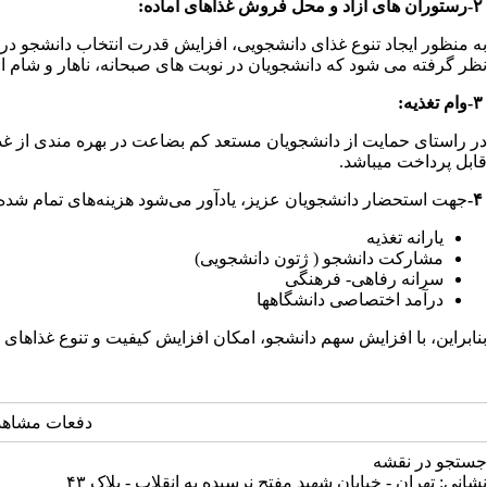
-۲
رستوران
های
آزاد
و
محل
فروش
غذاهای
آماده
:
به منظور ایجاد تنوع غذای دانشجویی، افزایش قدرت انتخاب دانشجو در
نظر گرفته می شود که دانشجویان در نوبت های صبحانه، ناهار و شام ام
-۳
وام
تغذ
ی
ه
:
در راستای حمایت از دانشجویان مستعد کم بضاعت در بهره مندی از غذاه
قابل پرداخت میباشد
.
-۴
جهت استحضار دانشجویان عزیز، یادآور می‌شود هزینه‌های تمام شده
یارانه تغذیه
مشارکت دانشجو ( ژتون دانشجویی)
سرانه رفاهی
-
فرهنگی
درآمد اختصاصی دانشگاهها
بنابراین، با افزایش سهم دانشجو، امکان افزایش کیفیت و تنوع غذاهای 
دفعات مشاهده: 22306 
جستجو در نقشه
نشانی: تهران - خیابان شهید مفتح نرسیده به انقلاب - پلاک ۴۳