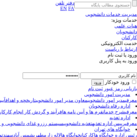
دفتر تلفن
EN
FA
مدیریت خدمات دانشجویی
خدمات ویژه:
هیات علمی
دانشجویان
کارکنان
خدمت الکترونیکی
ارتباط با ریاست
ورود یا ثبت نام
ورود به پنل کاربری
ورود خودکار
بازیابی رمز عبور
ثبت نام
مدیریت امور دانشجویی
معرفی
مدیر امور دانشجویی
معاون مدیر امور دانشجویی
تاریخچه و اهداف
آیی
اداره رفاه دانشجویان
معرفی
شرح خدمات
فرم ها و آیین نامه ها
فرآیند و گردش کار انجام کار
کار
اداره تغذیه
معرفی
رییس اداره تغذیه
تغذیه دانشجویی
سیستم رزرو غذای دانشجویی و ا
خوابگاه های تهران
رئیس اداره خوابگاه ها
کارکنان
خوابگاه ها
لاله زار
مطهری
شمس آباد
سهند
تو