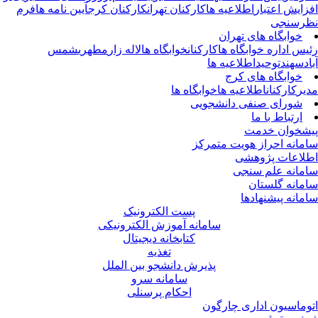
زایش اعتبار
اطلاعیه ها
کارکنان تهران
کارکنان کرج
آیین نامه ها
فرم
رسنجی
خوابگاه های تهران
یس اداره خوابگاه ها
کارکنان
خوابگاه ها
لاله زار
مطهری
شمس
اد
سهند
توحید
اطلاعیه ها
خوابگاه های کرج
یر
کارکنان
اطلاعیه ها
خوابگاه ها
شورای صنفی دانشجویی
ارتباط با ما
شخوان خدمت
مانه احراز هویت متمرکز
لاعات پژوهشی
مانه علم سنجی
مانه گلستان
مانه پیشنهادها
پست الکترونیک
سامانه آموزش الکترونیکی
کتابخانه دیجیتال
تغذیه
پذیرش دانشجو بین الملل
سامانه سرو
احکام پرسنلی
وماسیون اداری چارگون