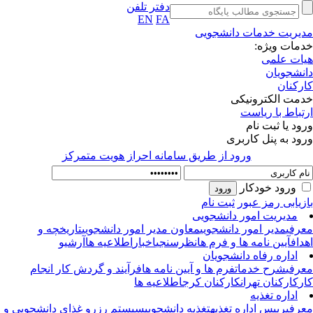
دفتر تلفن
EN
FA
یریت خدمات دانشجویی
مات ویژه:
ات علمی
نشجویان
رکنان
مت الکترونیکی
تباط با ریاست
ود یا ثبت نام
ود به پنل کاربری
ورود از طريق سامانه احراز هويت متمركز
ورود خودکار
زیابی رمز عبور
ثبت نام
مدیریت امور دانشجویی
رفی
مدیر امور دانشجویی
معاون مدیر امور دانشجویی
تاریخچه و
داف
آیین نامه ها و فرم ها
نظرسنجی
اخبار
اطلاعیه ها
آرشیو
اداره رفاه دانشجویان
رفی
شرح خدمات
فرم ها و آیین نامه ها
فرآیند و گردش کار انجام
ر
کارکنان تهران
کارکنان کرج
اطلاعیه ها
اداره تغذیه
رفی
رییس اداره تغذیه
تغذیه دانشجویی
سیستم رزرو غذای دانشجویی و