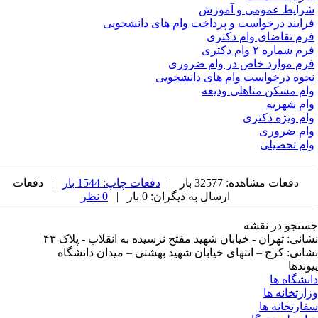
رایط عمومی و آموزش
رایند درخواست و پرداخت وام های دانشجویی
رم تقاضای وام دکتری
م شماره ۲ وام دکتری
رم موارد خاص در وام ضروری
حوه درخواست وام های دانشجویی
ام مسکن متاهلی ودیعه
ام شهریه
ام ویژه دکتری
ام ضروری
ام تحصیلی
دفعات مشاهده: 32577 بار |
دفعات چاپ: 1544 بار
| دفعات
ارسال به دیگران: 0 بار |
0 نظر
تجو در نقشه
انی: تهران - خیابان شهید مفتح نرسیده به انقلاب - پلاک ۴۳
انی: کرج – انتهای خیابان شهید بهشتی – میدان دانشگاه
وندها
نشگاه ها
ارتخانه ها
ارتخانه ها