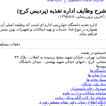
مدیریت خدمات دانشجویی
اداره تغذیه
شرح وظایف اداره تغذیه (پردیس کرج)
| آخرین بروزرسانی: ۱۳۹۵/۸/۸ |
اداره تغذیه دانشگاه خوارزمی اداره ای است که وظیفه اصلی آن 
همواره در تنوع غذا، خدمات و تهیه امکانات و تجهیزات نوین متمرک
فراهم نماید.
دفعات مشاهده: 30520 
جستجو در نقشه
نشانی: تهران - خیابان شهید مفتح نرسیده به انقلاب - پلاک ۴۳
نشانی: کرج – انتهای خیابان شهید بهشتی – میدان دانشگاه
پیوندها
دانشگاه ها
وزارتخانه ها
سفارتخانه ها
بنیاد ملی نخبگان
صندوق رفاه دانشجویان
سامانه شکایات وزارت علوم
سامانه تدارکات الکترونیکی دولت
پایگاه اطلاع رسانی دفتر مقام معظم رهبری