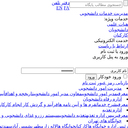
دفتر تلفن
EN
FA
مدیریت خدمات دانشجویی
خدمات ویژه:
هیات علمی
دانشجویان
کارکنان
خدمت الکترونیکی
ارتباط با ریاست
ورود یا ثبت نام
ورود به پنل کاربری
ورود خودکار
بازیابی رمز عبور
ثبت نام
مدیریت امور دانشجویی
معرفی
مدیر امور دانشجویی
معاون مدیر امور دانشجویی
تاریخچه و اهداف
آیی
اداره رفاه دانشجویان
معرفی
شرح خدمات
فرم ها و آیین نامه ها
فرآیند و گردش کار انجام کار
کار
اداره تغذیه
معرفی
رییس اداره تغذیه
تغذیه دانشجویی
سیستم رزرو غذای دانشجویی و ا
خوابگاه های تهران
رئیس اداره خوابگاه ها
کارکنان
خوابگاه ها
لاله زار
مطهری
شمس آباد
سهند
تو